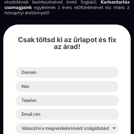
részletének beérkezésével (mint foglaló),
Karbantartás
csomagjaink
egyikének 1 éves előfizetésével (ez máris 2
hónapnyi árelőnnyel)!
Csak töltsd ki az űrlapot és fix
az árad!