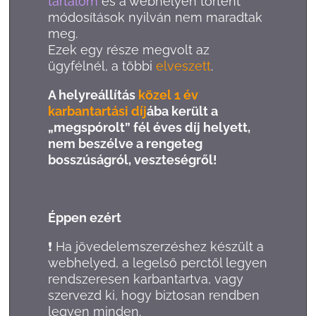
tartalom
és a webhelyen történt
módosítások nyilván nem maradtak
meg.
Ezek egy része megvolt az
ügyfélnél, a többi
elveszett
.
A helyreállítás
közel 1 év
karbantartási díj
ába került a
„megspórolt” fél éves díj helyett,
nem beszélve a rengeteg
bosszúságról, veszteségről!
Éppen ezért
❗ Ha jövedelemszerzéshez készült a
webhelyed, a legelső perctől legyen
rendszeresen karbantartva, vagy
szervezd ki, hogy biztosan rendben
legyen minden.