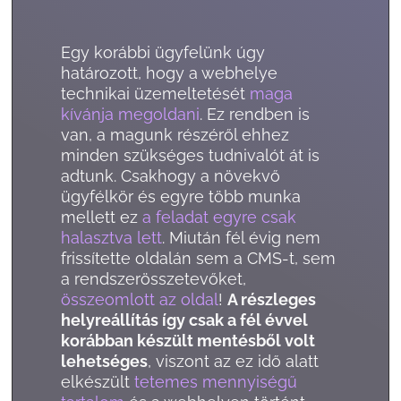
Egy korábbi ügyfelünk úgy
határozott, hogy a webhelye
technikai üzemeltetését
maga
kívánja megoldani
. Ez rendben is
van, a magunk részéről ehhez
minden szükséges tudnivalót át is
adtunk. Csakhogy a növekvő
ügyfélkör és egyre több munka
mellett ez
a feladat egyre csak
halasztva lett
. Miután fél évig nem
frissítette oldalán sem a CMS-t, sem
a rendszerösszetevőket,
összeomlott az oldal
!
A részleges
helyreállítás így csak a fél évvel
korábban készült mentésből volt
lehetséges
, viszont az ez idő alatt
elkészült
tetemes mennyiségű