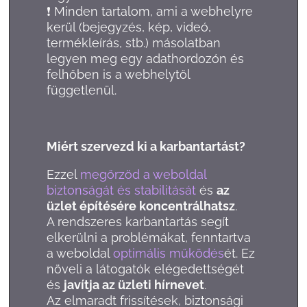
❗ Minden tartalom, ami a webhelyre
kerül (bejegyzés, kép, videó,
termékleírás, stb.) másolatban
legyen meg egy adathordozón és
felhőben is a webhelytől
függetlenül.
Miért szervezd ki a karbantartást?
Ezzel
megőrzöd a weboldal
biztonságát és stabilitását
és
az
üzlet építésére koncentrálhatsz
.
A rendszeres karbantartás segít
elkerülni a problémákat, fenntartva
a weboldal
optimális működés
ét. Ez
növeli a látogatók elégedettségét
és
javítja az üzleti hírnevet
.
Az elmaradt frissítések, biztonsági