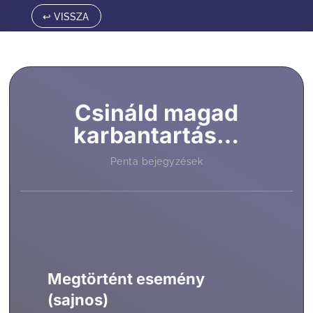
↩ VISSZA
Csináld magad
karbantartás…
Penta bejegyzések
Megtörtént esemény
(sajnos)