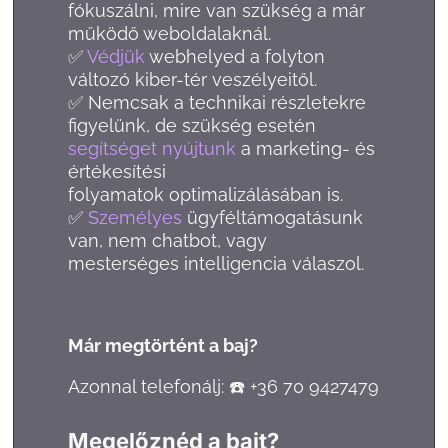
fókuszálni, mire van szükség a már
működő weboldalaknál.
✅
Védjük
webhelyed a folyton
változó kiber-tér veszélyeitől.
✅ Nemcsak a technikai részletekre
figyelünk, de szükség esetén
segítséget nyújtunk
a marketing- és
értékesítési
folyamatok optimalizálásában is.
✅
Személyes
ügyféltámogatásunk
van, nem chatbot, vagy
mesterséges intelligencia válaszol.
Már megtörtént a baj?
Azonnal telefonálj: ☎️ +36 70 9427479
Megelőznéd a bajt?