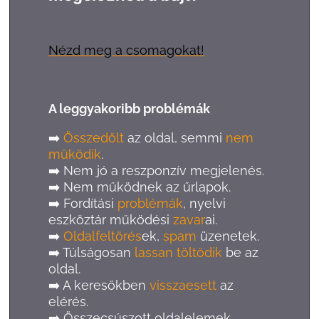
Nézd meg a csomagokat!
A leggyakoribb problémák
➡️
Összedőlt
az oldal, semmi
nem
működik
.
➡️ Nem jó a reszponzív megjelenés.
➡️ Nem működnek az űrlapok.
➡️ Fordítási
problémák
, nyelvi
eszköztár működési
zavar
ai.
➡️
Oldalfeltörés
ek,
spam
üzenetek.
➡️ Túlságosan
lassan töltődik
be az
oldal.
➡️ A keresőkben
visszaesett
az
elérés.
➡️ Összecsúszott oldalelemek.