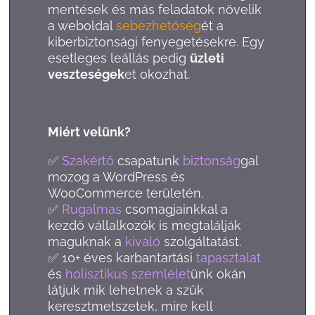
mentések és más feladatok növelik
a weboldal
sebezhetőség
ét a
kiberbiztonsági fenyegetésekre. Egy
esetleges leállás pedig
üzleti
veszteségek
et okozhat.
Miért velünk?
✅
Szakértő
csapatunk
biztonság
gal
mozog a WordPress és
WooCommerce területén.
✅
Rugalmas
csomagjainkkal a
kezdő vállalkozók is megtalálják
maguknak a
kiváló
szolgáltatást.
✅ 10+ éves karbantartási
tapasztalat
és
holisztikus szemlélet
ünk okán
látjuk mik lehetnek a szűk
keresztmetszetek, mire kell