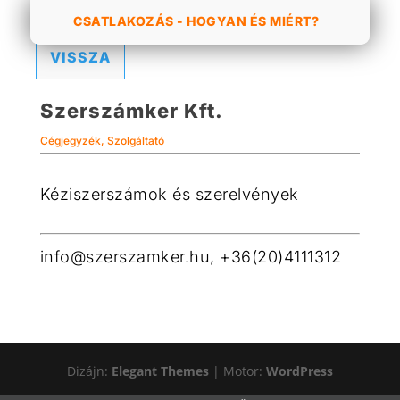
CSATLAKOZÁS - HOGYAN ÉS MIÉRT?
VISSZA
Szerszámker Kft.
Cégjegyzék
,
Szolgáltató
Kéziszerszámok és szerelvények
info@szerszamker.hu, +36(20)4111312
Dizájn:
Elegant Themes
| Motor:
WordPress