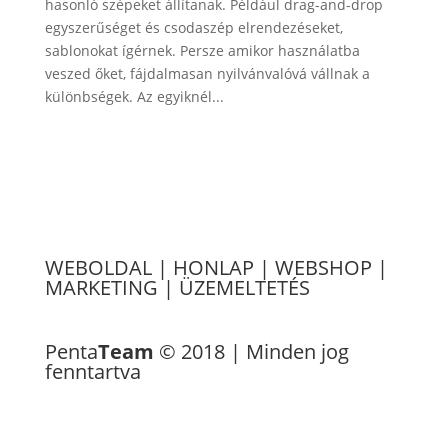
hasonló szépeket állítanak. Például drag-and-drop
egyszerűséget és csodaszép elrendezéseket,
sablonokat ígérnek. Persze amikor használatba
veszed őket, fájdalmasan nyilvánvalóvá vállnak a
különbségek. Az egyiknél...
WEBOLDAL
|
HONLAP
|
WEBSHOP
|
MARKETING
|
ÜZEMELTETÉS
Referenciák
Penta
Team
© 2018 | Minden jog
fenntartva