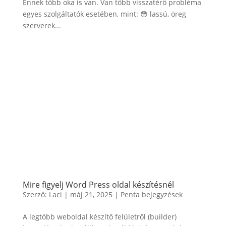
Ennek több oka is van. Van több visszatérő probléma
egyes szolgáltatók esetében, mint: 😳 lassú, öreg
szerverek...
Mire figyelj Word Press oldal készítésnél
Szerző:
Laci
|
máj 21, 2025
|
Penta bejegyzések
A legtöbb weboldal készítő felületről (builder)