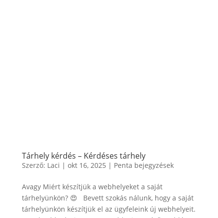
Tárhely kérdés – Kérdéses tárhely
Szerző:
Laci
|
okt 16, 2025
|
Penta bejegyzések
Avagy Miért készítjük a webhelyeket a saját
tárhelyünkön? 😍 Bevett szokás nálunk, hogy a saját
tárhelyünkön készítjük el az ügyfeleink új webhelyeit.