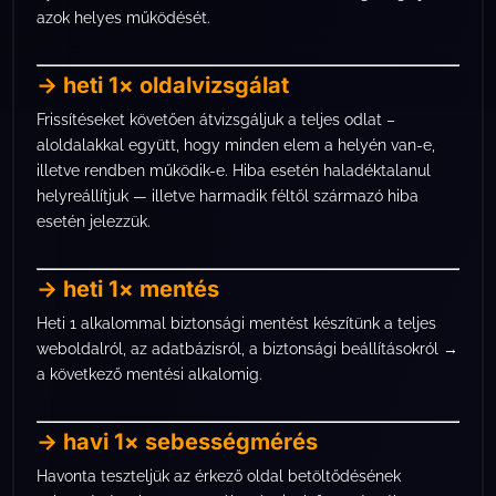
azok helyes működését.
→ heti 1× oldalvizsgálat
Frissítéseket követően átvizsgáljuk a teljes odlat –
aloldalakkal együtt, hogy minden elem a helyén van-e,
illetve rendben működik-e. Hiba esetén haladéktalanul
helyreállítjuk — illetve harmadik féltől származó hiba
esetén jelezzük.
→ heti 1× mentés
Heti 1 alkalommal biztonsági mentést készítünk a teljes
weboldalról, az adatbázisról, a biztonsági beállításokról →
a következő mentési alkalomig.
→ havi 1× sebességmérés
Havonta teszteljük az érkező oldal betöltődésének