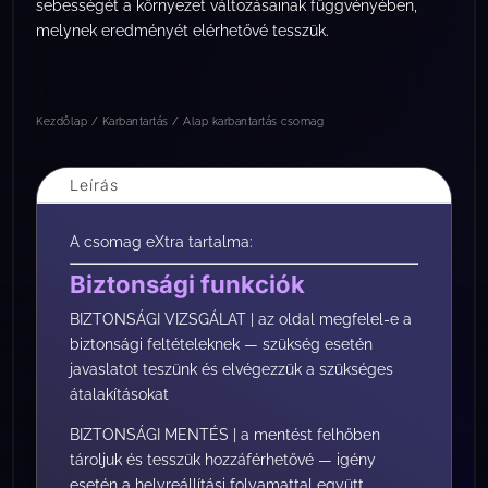
sebességét a környezet változásainak függvényében,
melynek eredményét elérhetővé tesszük.
Kezdőlap
/
Karbantartás
/ Alap karbantartás csomag
Leírás
A csomag eXtra tartalma:
Biztonsági funkciók
BIZTONSÁGI VIZSGÁLAT | az oldal megfelel-e a
biztonsági feltételeknek — szükség esetén
javaslatot teszünk és elvégezzük a szükséges
átalakításokat
BIZTONSÁGI MENTÉS | a mentést felhőben
tároljuk és tesszük hozzáférhetővé — igény
esetén a helyreállítási folyamattal együtt