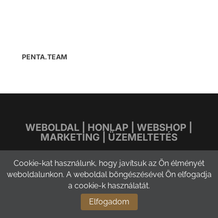
PENTA.TEAM
WEBOLDAL
|
HONLAP
|
WEBSHOP
|
MARKETING
|
ÜZEMELTETÉS
REFERENCIÁK
Cookie-kat használunk, hogy javítsuk az Ön élményét
PENTA
TEAM
© 2018 | MINDEN JOG
weboldalunkon. A weboldal böngészésével Ön elfogadja
FENNTARTVA
a cookie-k használatát.
Elfogadom