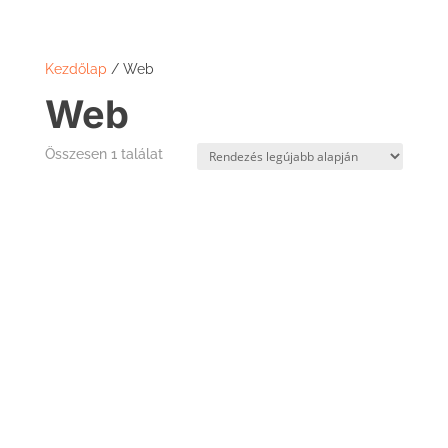
Kezdőlap
/ Web
Web
Összesen 1 találat