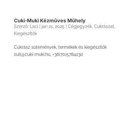
Cuki-Muki Kézműves Műhely
Szerző:
Laci
|
jan 21, 2025
|
Cégjegyzék
,
Cukrászat
,
Kiegészítők
Cukrász sütemények, termékek és kiegészítők
suti@cuki-muki.hu, +36(70)5784230