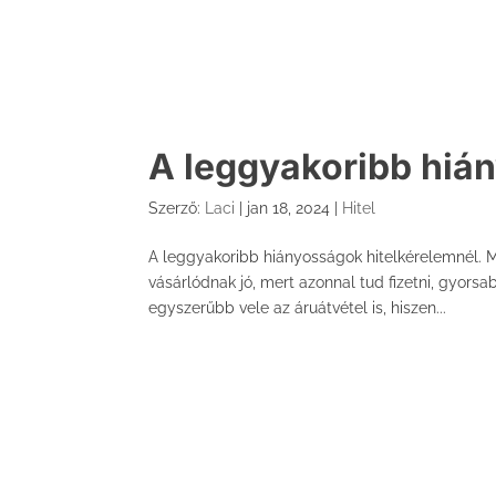
A leggyakoribb hián
Szerző:
Laci
|
jan 18, 2024
|
Hitel
A leggyakoribb hiányosságok hitelkérelemnél. M
vásárlódnak jó, mert azonnal tud fizetni, gyors
egyszerűbb vele az áruátvétel is, hiszen...