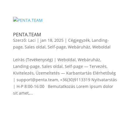
PENTA.TEAM
Szerző:
Laci
|
jan 18, 2025
|
Cégjegyzék
,
Landing-
page
,
Sales oldal
,
Self-page
,
Webáruház
,
Weboldal
Leírás (Tevékenység) | Weboldal, Webáruház,
Landing-page, Sales oldal, Self-page — Tervezés,
Kivitelezés, Üzemeltetés — Karbantartás Elérhetőség
| support@penta.team, +36(30)9113319 Nyitvatarstás
| H-P 8:00-16:00 Bemutatkozás Lorem ipsum dolor
sit amet,...