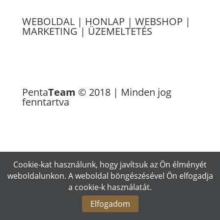
WEBOLDAL
|
HONLAP
|
WEBSHOP
|
MARKETING
|
ÜZEMELTETÉS
Referenciák
Penta
Team
© 2018 | Minden jog
fenntartva
Cookie-kat használunk, hogy javítsuk az Ön élményét
weboldalunkon. A weboldal böngészésével Ön elfogadja
a cookie-k használatát.
Elfogadom