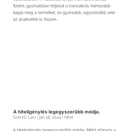
fizetni, gyorsabban teljesül a tranzakció, hamarabb
kapja meg a terméket, és gyorsabb, egyszerűbb vele
az áruátvétel is, hiszen...
A hiteligénylés legegyszerűbb módja.
Szerző:
Laci
|
jan 18, 2024
|
Hitel
A hiteligénylés legegyszerűbb módja. Miért előnyös a