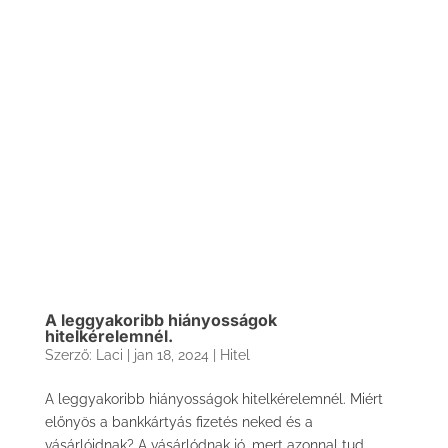
A leggyakoribb hiányosságok
hitelkérelemnél.
Szerző:
Laci
|
jan 18, 2024
|
Hitel
A leggyakoribb hiányosságok hitelkérelemnél. Miért
előnyös a bankkártyás fizetés neked és a
vásárlóidnak? A vásárlódnak jó, mert azonnal tud