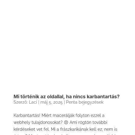
Mi történik az oldallal, ha nincs karbantartás?
Szerző:
Laci
|
máj 5, 2025
|
Penta bejegyzések
Karbantartás! Miért macerálják folyton ezzel a
webhely tulajdonosokat? 😣 Ami rögtön további
kérdéseket vet fel. Mi a frászkarikának kell ez, nem is