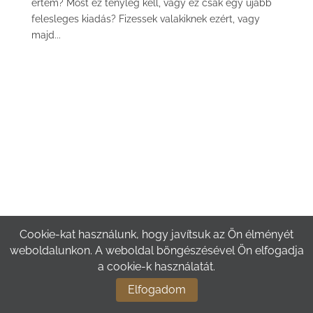
értem? Most ez tényleg kell, vagy ez csak egy újabb
felesleges kiadás? Fizessek valakiknek ezért, vagy
majd...
Cookie-kat használunk, hogy javítsuk az Ön élményét
weboldalunkon. A weboldal böngészésével Ön elfogadja
WEBOLDAL
|
HONLAP
|
WEBSHOP
|
MARKETING
|
ÜZEMELTETÉS
a cookie-k használatát.
REFERENCIÁK
Elfogadom
PENTA
TEAM
© 2018 | MINDEN JOG FENNTARTVA