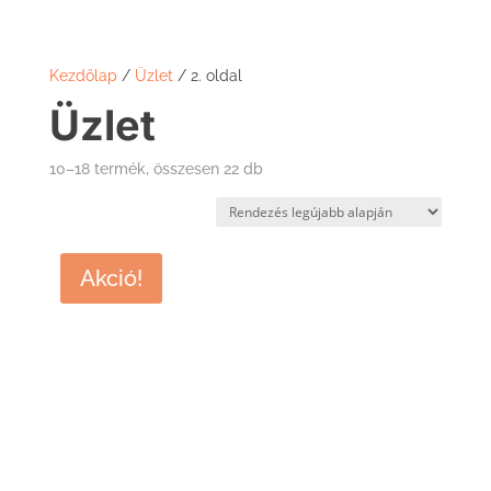
Kezdőlap
/
Üzlet
/ 2. oldal
Üzlet
Sorted
10–18 termék, összesen 22 db
by
latest
Akció!