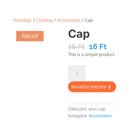
Kezdőlap
/
Clothing
/
Accessories
/ Cap
Cap
Akció!
Original
Curren
18
Ft
16
Ft
price
price
This is a simple product.
was:
is:
18 Ft.
16 Ft.
Cap
mennyiség
Kosárba teszem
Cikkszám:
woo-cap
Kategória:
Accessories