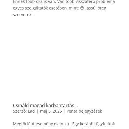
Ennek több oka is van. Van több visszatérő probléma
egyes szolgáltatók esetében, mint: 😳 lassú, öreg
szerverek...
Csináld magad karbantartás…
Szerző:
Laci
|
máj 6, 2025
|
Penta bejegyzések
Megtörtént esemény (sajnos) Egy korábbi ügyfelünk