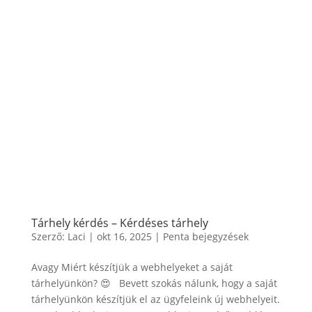
Tárhely kérdés – Kérdéses tárhely
Szerző:
Laci
|
okt 16, 2025
|
Penta bejegyzések
Avagy Miért készítjük a webhelyeket a saját
tárhelyünkön? 😍 Bevett szokás nálunk, hogy a saját
tárhelyünkön készítjük el az ügyfeleink új webhelyeit.