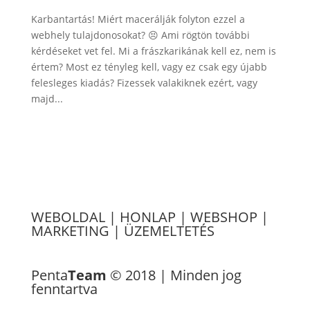
Karbantartás! Miért macerálják folyton ezzel a
webhely tulajdonosokat? 😣 Ami rögtön további
kérdéseket vet fel. Mi a frászkarikának kell ez, nem is
értem? Most ez tényleg kell, vagy ez csak egy újabb
felesleges kiadás? Fizessek valakiknek ezért, vagy
majd...
WEBOLDAL
|
HONLAP
|
WEBSHOP
|
MARKETING
|
ÜZEMELTETÉS
Referenciák
Penta
Team
© 2018 | Minden jog
fenntartva