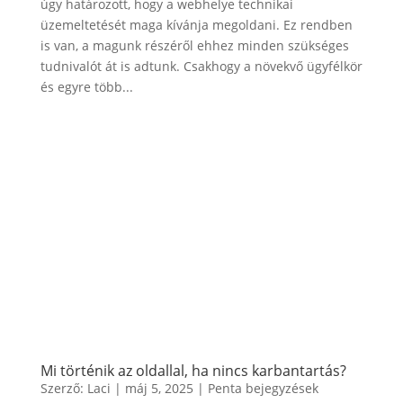
úgy határozott, hogy a webhelye technikai
üzemeltetését maga kívánja megoldani. Ez rendben
is van, a magunk részéről ehhez minden szükséges
tudnivalót át is adtunk. Csakhogy a növekvő ügyfélkör
és egyre több...
Mi történik az oldallal, ha nincs karbantartás?
Szerző:
Laci
|
máj 5, 2025
|
Penta bejegyzések