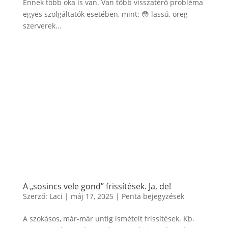
Ennek több oka is van. Van több visszatérő probléma
egyes szolgáltatók esetében, mint: 😳 lassú, öreg
szerverek...
A „sosincs vele gond” frissítések. Ja, de!
Szerző:
Laci
|
máj 17, 2025
|
Penta bejegyzések
A szokásos, már-már untig ismételt frissítések. Kb.