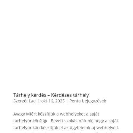
Tárhely kérdés – Kérdéses tárhely
Szerző:
Laci
|
okt 16, 2025
|
Penta bejegyzések
Avagy Miért készítjük a webhelyeket a saját
tárhelyünkön? 😍 Bevett szokás nálunk, hogy a saját
tárhelyünkön készítjük el az ügyfeleink új webhelyeit.