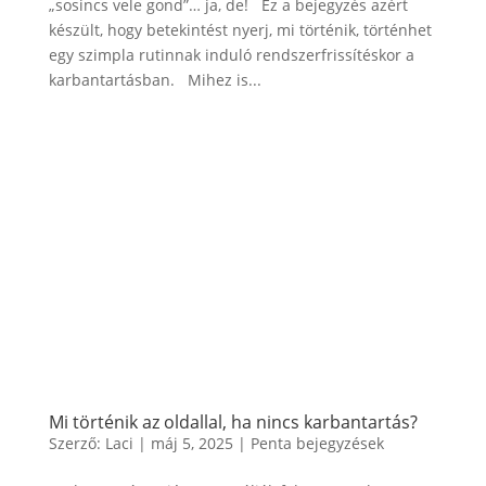
„sosincs vele gond”… ja, de! Ez a bejegyzés azért
készült, hogy betekintést nyerj, mi történik, történhet
egy szimpla rutinnak induló rendszerfrissítéskor a
karbantartásban. Mihez is...
Mi történik az oldallal, ha nincs karbantartás?
Szerző:
Laci
|
máj 5, 2025
|
Penta bejegyzések