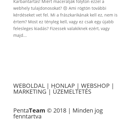
Karbantartás! Miért macerálják folyton ezzel a
webhely tulajdonosokat? 😣 Ami rögtön további
kérdéseket vet fel. Mi a frászkarikának kell ez, nem is
értem? Most ez tényleg kell, vagy ez csak egy újabb
felesleges kiadás? Fizessek valakiknek ezért, vagy
majd...
WEBOLDAL
|
HONLAP
|
WEBSHOP
|
MARKETING
|
ÜZEMELTETÉS
Referenciák
Penta
Team
© 2018 | Minden jog
fenntartva