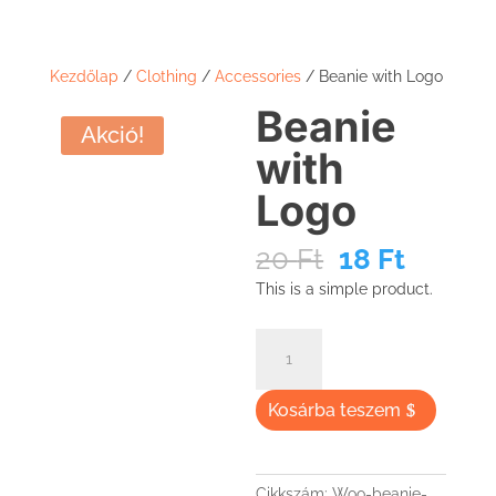
Kezdőlap
/
Clothing
/
Accessories
/ Beanie with Logo
Beanie
Akció!
with
Logo
Original
Curren
20
Ft
18
Ft
price
price
This is a simple product.
was:
is:
20 Ft.
18 Ft.
Beanie
with
Logo
Kosárba teszem
mennyiség
Cikkszám:
Woo-beanie-