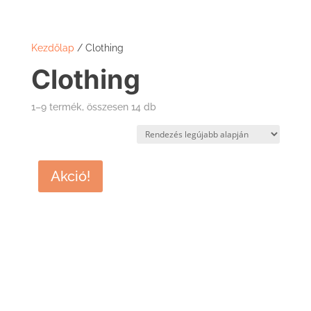
Kezdőlap
/ Clothing
Clothing
Sorted
1–9 termék, összesen 14 db
by
latest
Akció!