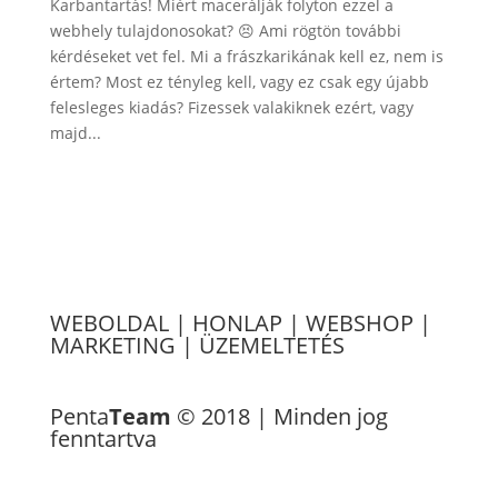
Karbantartás! Miért macerálják folyton ezzel a
webhely tulajdonosokat? 😣 Ami rögtön további
kérdéseket vet fel. Mi a frászkarikának kell ez, nem is
értem? Most ez tényleg kell, vagy ez csak egy újabb
felesleges kiadás? Fizessek valakiknek ezért, vagy
majd...
WEBOLDAL
|
HONLAP
|
WEBSHOP
|
MARKETING
|
ÜZEMELTETÉS
Referenciák
Penta
Team
© 2018 | Minden jog
fenntartva