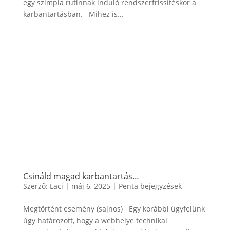
egy szimpla rutinnak induló rendszerfrissítéskor a
karbantartásban. Mihez is...
Csináld magad karbantartás…
Szerző:
Laci
|
máj 6, 2025
|
Penta bejegyzések
Megtörtént esemény (sajnos) Egy korábbi ügyfelünk
úgy határozott, hogy a webhelye technikai