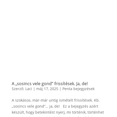
A „sosincs vele gond” frissítések. Ja, de!
Szerző:
Laci
|
máj 17, 2025
|
Penta bejegyzések
A szokásos, már-már untig ismételt frissítések. Kb.
„sosincs vele gond”… ja, de! Ez a bejegyzés azért
készült, hogy betekintést nyerj, mi történik, történhet