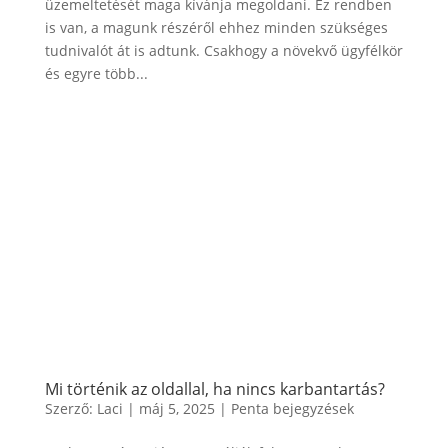
üzemeltetését maga kívánja megoldani. Ez rendben
is van, a magunk részéről ehhez minden szükséges
tudnivalót át is adtunk. Csakhogy a növekvő ügyfélkör
és egyre több...
Mi történik az oldallal, ha nincs karbantartás?
Szerző:
Laci
|
máj 5, 2025
|
Penta bejegyzések